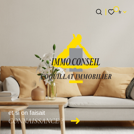
Langue
0
fr
Langue
0
Accueil
fr
et si on faisait
CONNAISSANCE ?